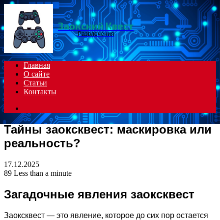
Menu
Заокский Квест
Развлечения
Главная
О сайте
Статьи
Контакты
Search
for
Тайны заоксквест: маскировка или
реальность?
17.12.2025
89
Less than a minute
Загадочные явления заоксквест
Заоксквест — это явление, которое до сих пор остается