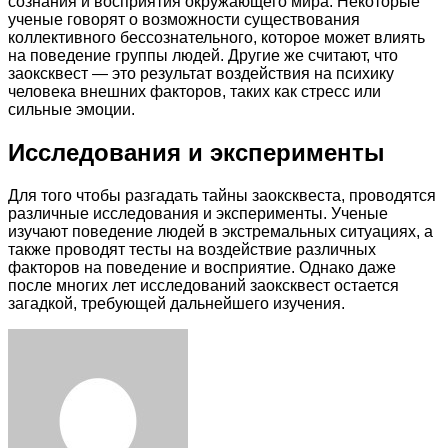
сознания и восприятия окружающего мира. Некоторые
ученые говорят о возможности существования
коллективного бессознательного, которое может влиять
на поведение группы людей. Другие же считают, что
заоксквест — это результат воздействия на психику
человека внешних факторов, таких как стресс или
сильные эмоции.
Исследования и эксперименты
Для того чтобы разгадать тайны заоксквеста, проводятся
различные исследования и эксперименты. Ученые
изучают поведение людей в экстремальных ситуациях, а
также проводят тесты на воздействие различных
факторов на поведение и восприятие. Однако даже
после многих лет исследований заоксквест остается
загадкой, требующей дальнейшего изучения.
Facebook
Twitter
LinkedIn
Tumblr
Pinterest
Reddit
VKontakte
Odnoklassniki
Skype
WhatsApp
Telegram
Viber
Share
Print
via
Email