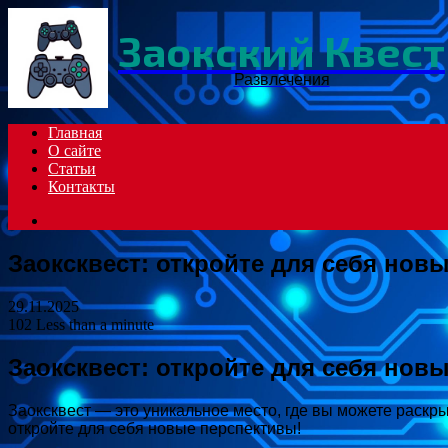
Заокский Квест
Развлечения
Главная
О сайте
Статьи
Контакты
Search
for
Заоксквест: откройте для себя нов
29.11.2025
102
Less than a minute
Заоксквест: откройте для себя нов
Заоксквест — это уникальное место, где вы можете раскр
откройте для себя новые перспективы!