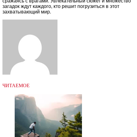
сражаясь с врагами. Увлекательный сюжет и множество
загадок ждут каждого, кто решит погрузиться в этот
захватывающий мир.
Facebook
Twitter
LinkedIn
Tumblr
Pinterest
Reddit
VKontakte
Odnoklassniki
Skype
WhatsApp
Telegram
Viber
Share
Print
via
Email
ЧИТАЕМОЕ