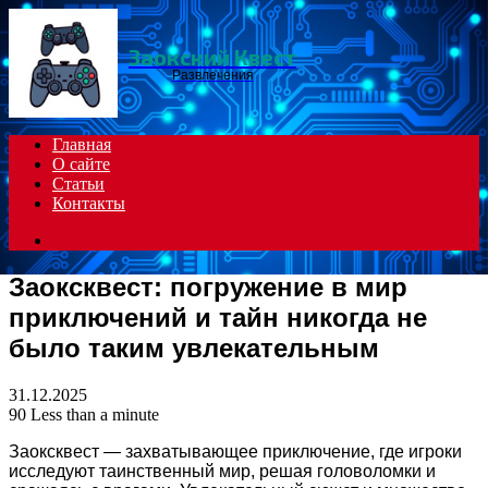
Menu
Заокский Квест
Развлечения
Главная
О сайте
Статьи
Контакты
Search
for
Заоксквест: погружение в мир
приключений и тайн никогда не
было таким увлекательным
31.12.2025
90
Less than a minute
Заоксквест — захватывающее приключение, где игроки
исследуют таинственный мир, решая головоломки и