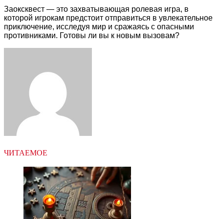
Заоксквест — это захватывающая ролевая игра, в
которой игрокам предстоит отправиться в увлекательное
приключение, исследуя мир и сражаясь с опасными
противниками. Готовы ли вы к новым вызовам?
Facebook
Twitter
LinkedIn
Tumblr
Pinterest
Reddit
VKontakte
Odnoklassniki
Skype
WhatsApp
Telegram
Viber
Share
Print
via
Email
ЧИТАЕМОЕ