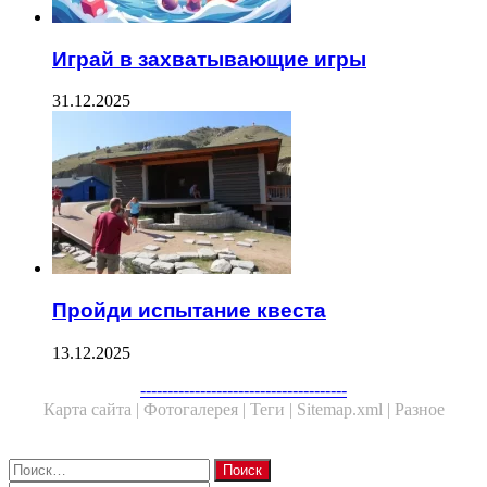
Играй в захватывающие игры
31.12.2025
Пройди испытание квеста
13.12.2025
Facebook
Twitter
WhatsApp
Telegram
--------------------------------------
Карта сайта |
Фотогалерея |
Теги |
Sitemap.xml |
Разное
Close
Найти: