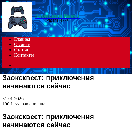
Menu
Заокский Квест
Развлечения
Главная
О сайте
Статьи
Контакты
Search
for
Заоксквест: приключения
начинаются сейчас
31.01.2026
190
Less than a minute
Заоксквест: приключения
начинаются сейчас