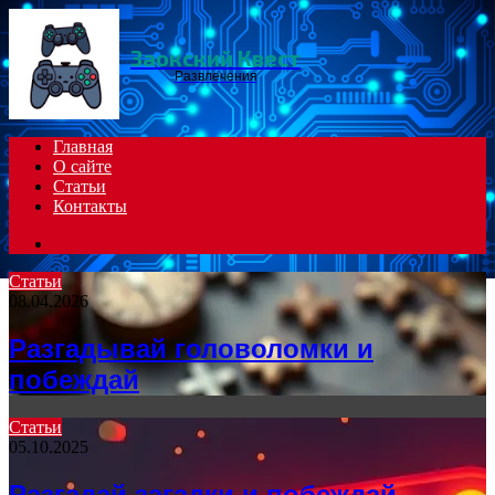
Menu
Заокский Квест
Развлечения
Главная
О сайте
Статьи
Контакты
Search
for
Статьи
08.04.2026
Разгадывай головоломки и
побеждай
Статьи
05.10.2025
Разгадай загадки и побеждай