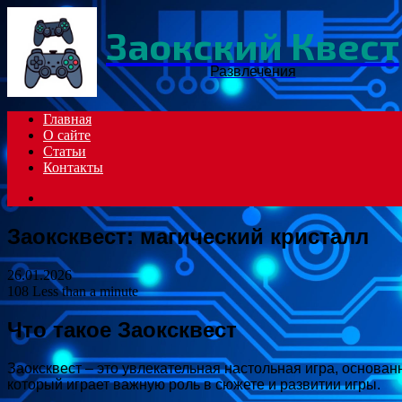
Заокский Квест
Развлечения
Главная
О сайте
Статьи
Контакты
Search
for
Заоксквест: магический кристалл
26.01.2026
108
Less than a minute
Что такое Заоксквест
Заоксквест – это увлекательная настольная игра, основа
который играет важную роль в сюжете и развитии игры.