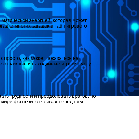
 магической энергией, которая может
гадке многих загадок и тайн игрового
к просто, как может показаться на
ые отважные и находчивые игроки смогут
ать трудности и преодолевать врагов, но
 мире фэнтези, открывая перед ним