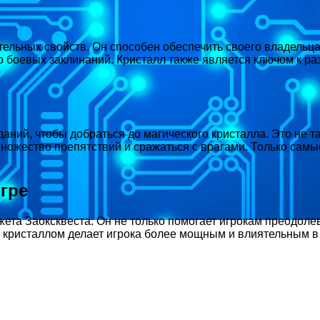
тельных свойств. Он способен обеспечить своего владельца
 боевых заклинаний. Кристалл также является ключом к раз
аний, чтобы добраться до магического кристалла. Это не та
 множество препятствий и сражаться с врагами. Только сам
игре
ета Заоксквеста. Он не только помогает игрокам преодолев
 кристаллом делает игрока более мощным и влиятельным в