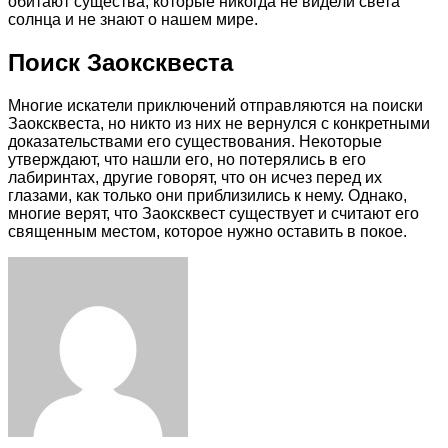
обитают существа, которые никогда не видели света
солнца и не знают о нашем мире.
Поиск Заоксквеста
Многие искатели приключений отправляются на поиски
Заоксквеста, но никто из них не вернулся с конкретными
доказательствами его существования. Некоторые
утверждают, что нашли его, но потерялись в его
лабиринтах, другие говорят, что он исчез перед их
глазами, как только они приблизились к нему. Однако,
многие верят, что Заоксквест существует и считают его
священным местом, которое нужно оставить в покое.
Facebook
Twitter
LinkedIn
Tumblr
Pinterest
Reddit
VKontakte
Odnoklassniki
Skype
WhatsApp
Telegram
Viber
Share
Print
via
Email